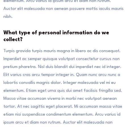
elementum. Arcu varius id ipsum arcu et diam non rutrum.
Auctor elit malesuada non aenean posuere mattis iaculis mauris
nibh.
What type of personal information do we
collect?
Turpis gravida turpis mauris magna in libero ac dis consequat.
Imperdiet ac semper quisque volutpat consectetur cursus non
pretium pharetra. Nisl duis blandit dui imperdiet nec id integer.
Elit varius cras arcu tempor integer in. Quam nunc arcu nunc a
lobortis convallis magnis dolor. Integer malesuada vel mi eu
elementum. Etiam eget urna quis dui amet facilisis fringilla sed.
Massa vitae accumsan viverra in morbi nec volutpat aenean
tortor. At nec sagittis eget placerat. Mi accumsan massa vitae
etiam nisi suspendisse condimentum elementum. Arcu varius id
ipsum arcu et diam non rutrum. Auctor elit malesuada non